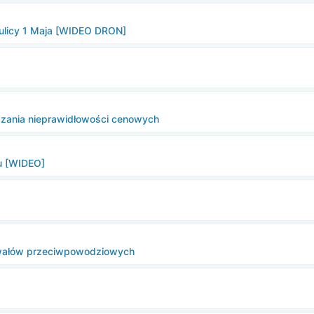
 ulicy 1 Maja [WIDEO DRON]
łaszania nieprawidłowości cenowych
u [WIDEO]
 wałów przeciwpowodziowych