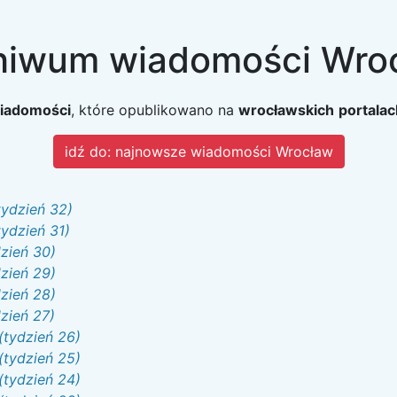
hiwum wiadomości Wro
wiadomości
, które opublikowano na
wrocławskich
portalac
idź do: najnowsze wiadomości Wrocław
tydzień 32)
tydzień 31)
dzień 30)
dzień 29)
dzień 28)
dzień 27)
(tydzień 26)
(tydzień 25)
(tydzień 24)