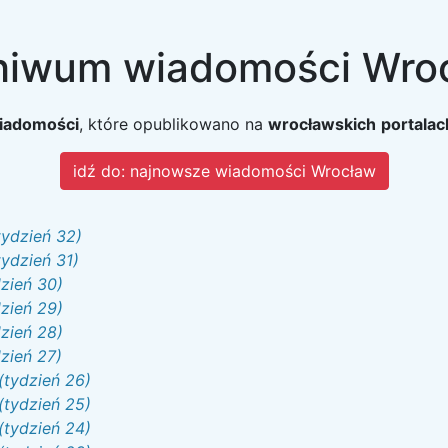
hiwum wiadomości Wro
wiadomości
, które opublikowano na
wrocławskich
portalac
idź do: najnowsze wiadomości Wrocław
tydzień 32)
tydzień 31)
dzień 30)
dzień 29)
dzień 28)
dzień 27)
(tydzień 26)
(tydzień 25)
(tydzień 24)